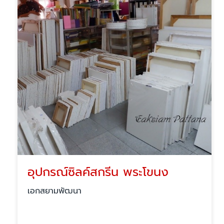
อุปกรณ์ซิลค์สกรีน พระโขนง
เอกสยามพัฒนา