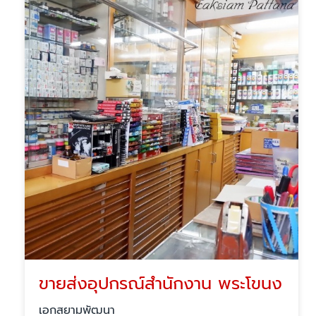
ขายส่งอุปกรณ์สำนักงาน พระโขนง
เอกสยามพัฒนา